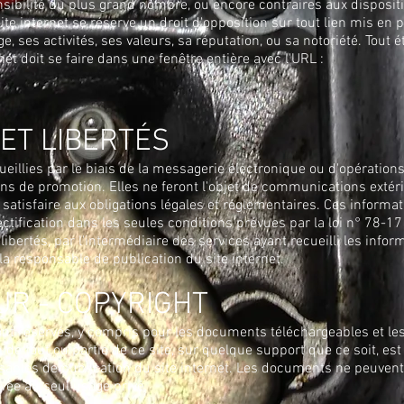
ensibilité du plus grand nombre, ou encore contraires aux disposit
site internet se réserve un droit d'opposition sur tout lien mis en 
e, ses activités, ses valeurs, sa réputation, ou sa notoriété. Tout 
net doit se faire dans une fenêtre entière avec l'URL :
ET LIBERTÉS
eillies par le biais de la messagerie électronique ou d'opératio
 fins de promotion. Elles ne feront l'objet de communications exté
 satisfaire aux obligations légales et réglementaires. Ces informa
rectification dans les seules conditions prévues par la loi n° 78-17
x libertés, par l'intermédiaire des services ayant recueilli les inf
la responsable de publication du site internet.
UR - COPYRIGHT
ont réservés, y compris pour les documents téléchargeables et le
de tout ou partie de ce site, sur quelque support que ce soit, est
ables de publication du site internet. Les documents ne peuvent fa
rvée au seul usage privé.