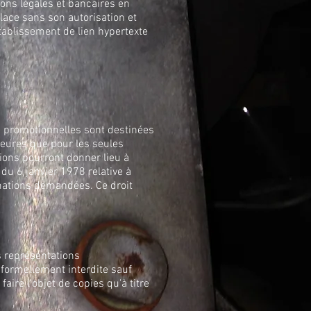
ions légales et bancaires en
place sans son autorisation et
établissement de lien hypertexte
ns promotionnelles sont destinées
rieures que pour les seules
tions pourront donner lieu à
 du 6 janvier 1978 relative à
ormations demandées. Ce droit
s représentations
 formellement interdite sauf
ire l'objet de copies qu'à titre