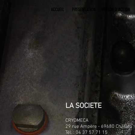
ACCUEIL
PRESENTATION
RAYON D'ACTION
LA SOCIETE
CRYOMECA
29 rue Ampère - 69680 Chasieu
Tél. : 04 37 57 71 15