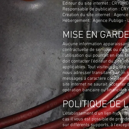
Editeur du site internet : CRYOM
Responsable de publication : C
Création du site internet : Agence
Hébergement : Agence Publigo - L
MISE EN GARD
Aucune information apparaissant 
contractuelle de services ou de pr
l'utilisation qui pourrait en être
doit contacter l'éditeur du site in
applicables. Tout visiteur du sit
nous adresser transitant par un 
messages à caractère confidentiel,
site internet ne saurait accepter
opération bancaire ou financière n
POLITIQUE DE 
L'établissement d'un lien hypertex
cas il vous est possible de prend
sur différents supports, à l'exce