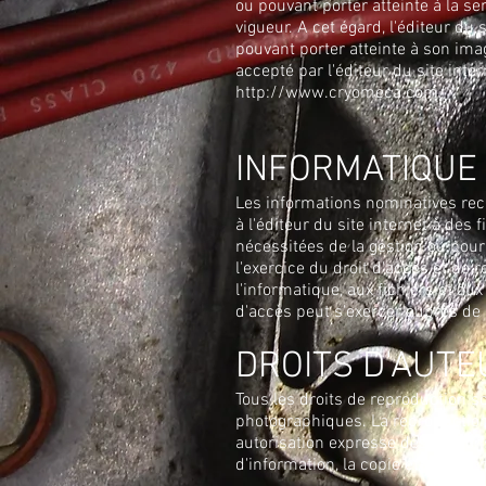
ou pouvant porter atteinte à la s
vigueur. A cet égard, l'éditeur du 
pouvant porter atteinte à son imag
accepté par l'éditeur du site inter
http://www.cryomeca.com/
INFORMATIQUE 
Les informations nominatives recu
à l'éditeur du site internet à des
nécessitées de la gestion ou pour
l'exercice du droit d'accès et de 
l'informatique, aux fichiers et au
d'accès peut s'exercer auprès de 
DROITS D'AUTE
Tous les droits de reproduction s
photographiques. La reproduction 
autorisation expresse des respons
d'information, la copie étant rése