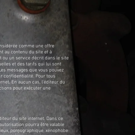
considérée comme une offre
nt au contenu du site et à
t ou un service décrit dans le site
elles et des tarifs qui lui sont
s. Les messages que vous pouvez
 confidentialité. Pour tous
rnet. En aucun cas, l'éditeur du
uctions pour exécuter une
diteur du site internet. Dans ce
autorisation pourra être valable
ligieux, pornographique, xénophobe