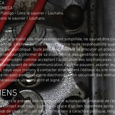
ECA
RYOMECA
 Publigo - Lons le saunier / Louhans.
ons le saunier / Louhans.
E
sur le présent site, nécessairement simplifiée, ne saurait être 
oduits. L'éditeur du site internet décline toute responsabilité qua
 faite par quiconque. Toute personne désirant se procurer un produi
ternet pour s'informer de sa disponibilité, des conditions contractu
e est considéré comme acceptant l'application des lois française
réseau ouvert de télécommunication, nous ne pouvons assurer leur
 nous vous invitons à contacter directement l'éditeur du site inte
 de recevoir par messagerie électronique non sécurisée des instr
écessitant un ordre écrit et signé.
LIENS
te vers le présent site nécessite une autorisation préalable de l'é
re contact avec nous. La mise en place d'un lien hypertexte après 
ption de ceux diffusant des informations à caractère politique, re