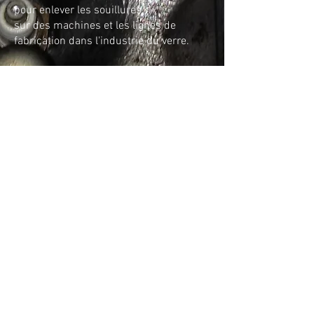
pour enlever les souillures
sur des machines et les lignes de
fabrication dans l'industrie du verre.
Le nettoyage avec le
procédé
cryogénique
est
doux
pour les surfaces
et les matériaux à l'inverse du
grenaillage, du sablage et il n'utilise pas
d'eau mais de la neige carbonique en
pellets qui ne laisse aucun résidu
car elle se transforme instantanément
en gaz après le nettoyage.
Dans la majorité des cas un démontage
n'est pas nécessaire.
Si celui-ci s'avère nécessaire,
nous
possédons les compétences
pour le faire et aussi effectuer une
remise en état des machines
et sous-ensembles.