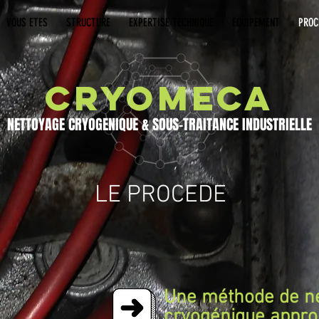
VOUS ETES
STRUCTURE
EXPERTISE TECHNIQUE
EQUIPEMENT
PROC
CRYOMECA
NETTOYAGE CRYOGENIQUE & SOUS-TRAITANCE INDUSTRIELLE
LE PROCEDE
Une méthode de n
cryogénique appr