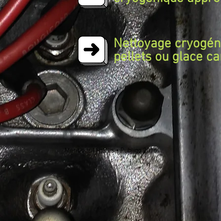
Nettoyage cryogén
pellets ou glace c
Mentions légales
•
Publigo 2016